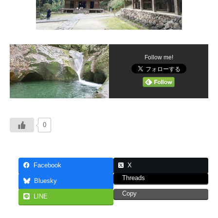
Follow me!
0
Facebook
X
Threads
Bluesky
Copy
LINE