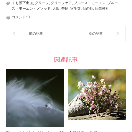
くも膜下出血
,
グリーフ
,
グリーフケア
,
ブルース・モーエン
,
ブルー
ス・モーエン・メソッド
,
大阪
,
奈良
,
室生寺
,
母の死
,
龍鎮神社
コメント:
0
前の記事
次の記事
関連記事