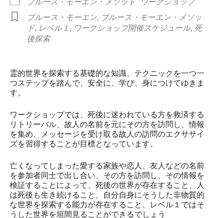
ブルース・モーエン・メソッド
ワークショップ
ブルース・モーエン
,
ブルース・モーエン・メソッ
ド
,
レベル１
,
ワークショップ開催スケジュール
,
死
後探索
霊的世界を探索する基礎的な知識、テクニックを一つ一
つステップを踏んで、安全に、学び、身につけてゆきま
す。
ワークショップでは、死後に迷われている方を救済する
リトリーバル、故人の名前を元にその方を訪問し、情報
を集め、メッセージを受け取る故人の訪問のエクササイ
ズを習得することが目標となっています。
亡くなってしまった愛する家族や恋人、友人などの名前
を参加者同士で出し合い、その方を訪問し、その情報を
検証することによって、死後の世界が存在すること、人
は死後も生き続けること、自分自身にそうした非物質的
な世界を探索する能力が存在すること、レベル１ではそ
うした世界を垣間見ることができるでしょう